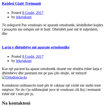
Kujdesi Gjatë Tretmanit
Posted
8 Gusht, 2017
by
lekejakupi
Të ushqyerit Pas vendosjes së aparatit ortodontik, këshillohet kujdes
i posaçëm me ushqim më të butë. Dhëmbët janë më të ndjeshëm,
dhe
Larja e dhëmbëve më aparate ortodontike
Posted
8 Gusht, 2017
by
lekejakupi
Kur një pacient ka aparat ortodontik shumë me rëndësi ështe larja e
dhëmbëve dhe pastrami me pe pas çdo shujte, në mënyrë
Kontaktoni ordinancën tonë për të caktuar një vizitë me stafin tonë
miqësor. Ne do t’ju ndihmojmë juve të vendosni cili lloj i tretmanit
është më i miri për ju.
Na kontaktoni