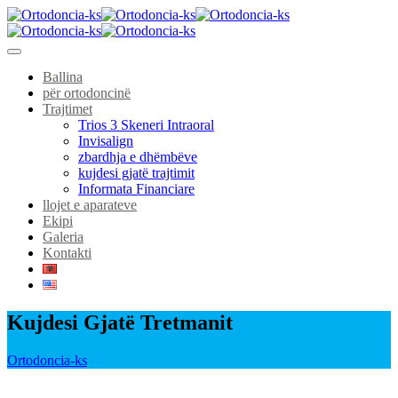
Ballina
për ortodoncinë
Trajtimet
Trios 3 Skeneri Intraoral
Invisalign
zbardhja e dhëmbëve
kujdesi gjatë trajtimit
Informata Financiare
llojet e aparateve
Ekipi
Galeria
Kontakti
Kujdesi Gjatë Tretmanit
Ortodoncia-ks